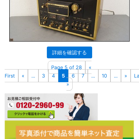
詳細を確認する
Page 5 of 28
«
First
«
...
3
4
5
6
7
...
10
...
»
La
»