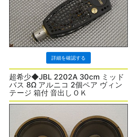
詳細を確認する
超希少◆JBL 2202A 30cm ミッド
バス 8Ω アルニコ 2個ペア ヴィン
テージ 箱付 音出しＯＫ