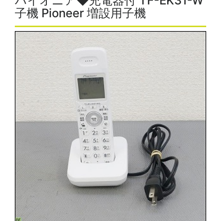
パイオニア◆充電器付 TF-EK31-W
子機 Pioneer 増設用子機