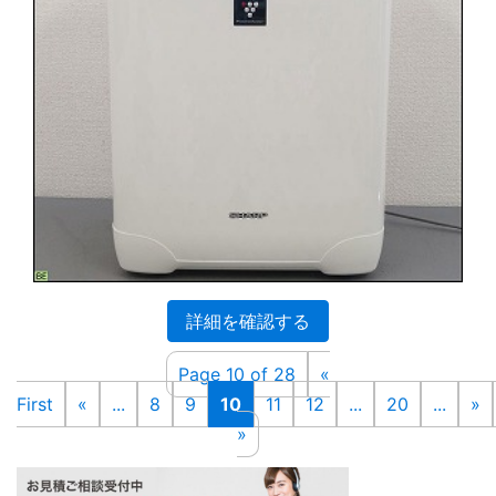
詳細を確認する
Page 10 of 28
«
First
«
...
8
9
10
11
12
...
20
...
»
»