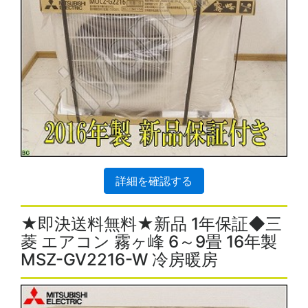
詳細を確認する
★即決送料無料★新品 1年保証◆三
菱 エアコン 霧ヶ峰 6～9畳 16年製
MSZ-GV2216-W 冷房暖房