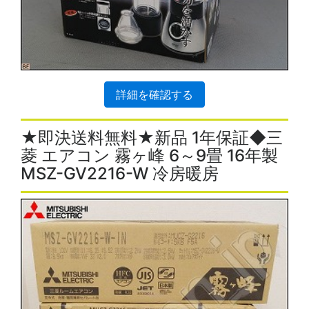
詳細を確認する
★即決送料無料★新品 1年保証◆三
菱 エアコン 霧ヶ峰 6～9畳 16年製
MSZ-GV2216-W 冷房暖房