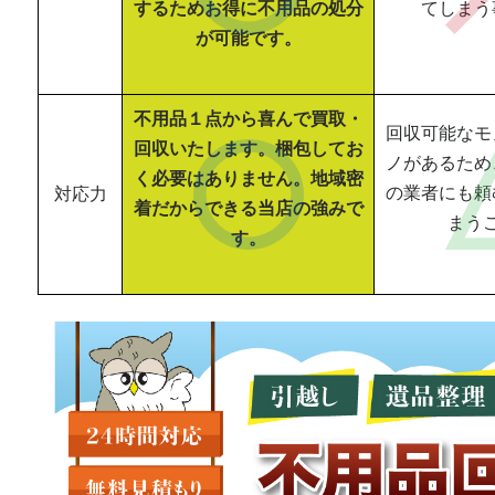
するためお得に不用品の処分
てしまう
が可能です。
不用品１点から喜んで買取・
回収可能なモ
回収いたします。梱包してお
ノがあるため
く必要はありません。地域密
の業者にも頼
対応力
着だからできる当店の強みで
まう
す。