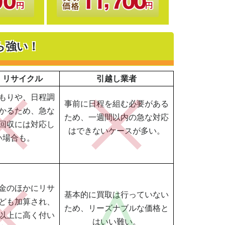
ら強い！
・リサイクル
引越し業者
もりや、日程調
事前に日程を組む必要がある
かるため、急な
ため、一週間以内の急な対応
回収には対応し
はできないケースが多い。
い場合も。
金のほかにリサ
基本的に買取は行っていない
ども加算され、
ため、リーズナブルな価格と
以上に高く付い
はいい難い。