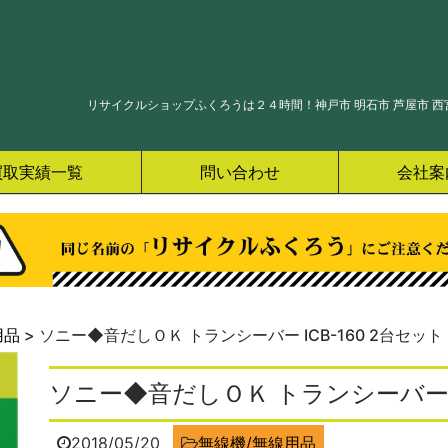
リサイクルショップふくろうは２４時間！神戸市 明石市 芦屋市 西宮
買取実績一覧
問い合わせ
会社案
用品
>
ソニー◆音だしＯＫ トランシーバー ICB-160 2台セット
ソニー◆音だしＯＫ トランシーバー I
2018/05/20
無線機/無線用品