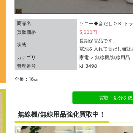
商品名
ソニー◆音だしＯＫ トラン
買取価格
5,600円
長期保管品です。
状態
電池を入れて音だし確認
カテゴリ
家電 > 無線機/無線用品
管理番号
ki_3498
全長：16㎝
買取・処分を依
無線機/無線用品強化買取中！