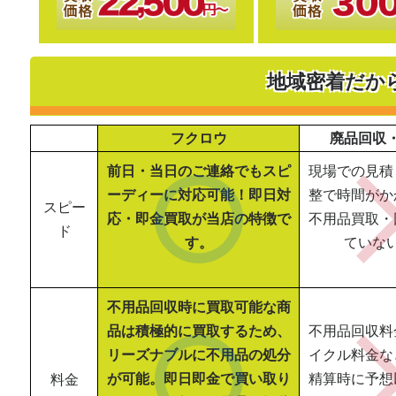
地域密着だか
フクロウ
廃品回収
前日・当日のご連絡でもスピ
現場での見積
ーディーに対応可能！即日対
整で時間がか
スピー
応・即金買取が当店の特徴で
不用品買取・
ド
す。
ていな
不用品回収時に買取可能な商
品は積極的に買取するため、
不用品回収料
リーズナブルに不用品の処分
イクル料金な
が可能。即日即金で買い取り
精算時に予想
料金