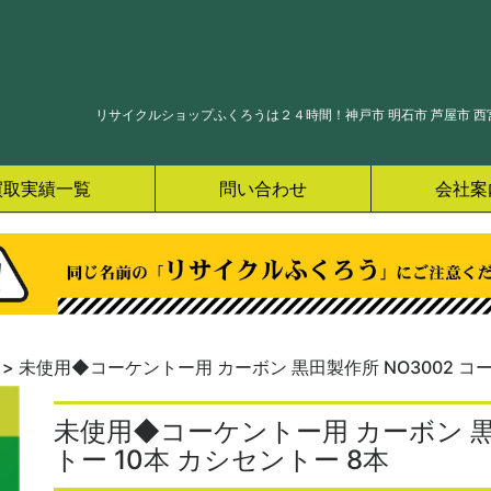
リサイクルショップふくろうは２４時間！神戸市 明石市 芦屋市 西宮
買取実績一覧
問い合わせ
会社案
>
未使用◆コーケントー用 カーボン 黒田製作所 NO3002 コー
未使用◆コーケントー用 カーボン 黒田
トー 10本 カシセントー 8本