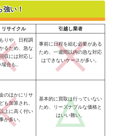
ら強い！
・リサイクル
引越し業者
もりや、日程調
事前に日程を組む必要がある
かるため、急な
ため、一週間以内の急な対応
回収には対応し
はできないケースが多い。
い場合も。
金のほかにリサ
基本的に買取は行っていない
ども加算され、
ため、リーズナブルな価格と
以上に高く付い
はいい難い。
事が多い。