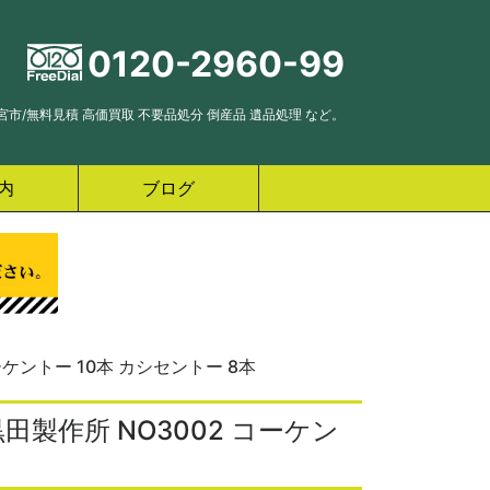
0120-2960-99
市/無料見積 高価買取 不要品処分 倒産品 遺品処理 など。
内
ブログ
ケントー 10本 カシセントー 8本
製作所 NO3002 コーケン