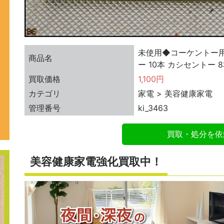
未使用◆コーケントー用 
商品名
ー 10本 カシセントー 
買取価格
1,100円
カテゴリ
家電 > 美容健康家電
管理番号
ki_3463
買取・処分を依
美容健康家電強化買取中！