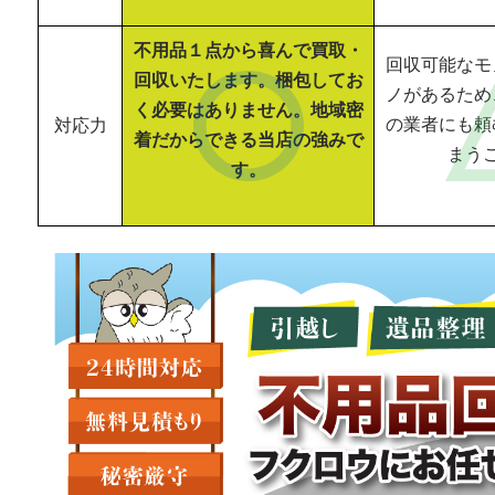
不用品１点から喜んで買取・
回収可能なモ
回収いたします。梱包してお
ノがあるため
く必要はありません。地域密
の業者にも頼
対応力
着だからできる当店の強みで
まう
す。