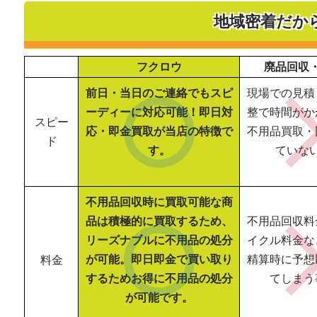
地域密着だか
フクロウ
廃品回収
前日・当日のご連絡でもスピ
現場での見積
ーディーに対応可能！即日対
整で時間がか
スピー
応・即金買取が当店の特徴で
不用品買取・
ド
す。
ていな
不用品回収時に買取可能な商
品は積極的に買取するため、
不用品回収料
リーズナブルに不用品の処分
イクル料金な
が可能。即日即金で買い取り
精算時に予想
料金
するためお得に不用品の処分
てしまう
が可能です。