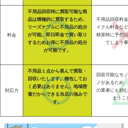
不用品回収時に買取可能な商
品は積極的に買取するため、
不用品回収料
リーズナブルに不用品の処分
イクル料金な
が可能。即日即金で買い取り
精算時に予想
料金
するためお得に不用品の処分
てしまう
が可能です。
不用品１点から喜んで買取・
回収可能なモ
回収いたします。梱包してお
ノがあるため
く必要はありません。地域密
の業者にも頼
対応力
着だからできる当店の強みで
まうこ
す。