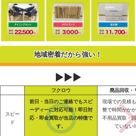
地域密着だから強い！
▶▶▶
フクロウ
廃品回収・
前日・当日のご連絡でもスピ
現場での見積
ーディーに対応可能！即日対
整で時間がか
スピー
応・即金買取が当店の特徴で
不用品買取・
ド
す。
ていない