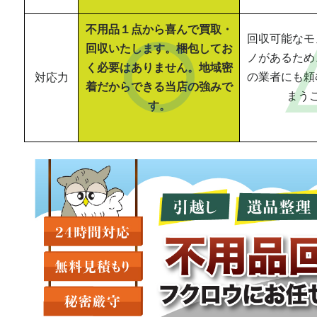
不用品１点から喜んで買取・
回収可能なモ
回収いたします。梱包してお
ノがあるため
く必要はありません。地域密
の業者にも頼
対応力
着だからできる当店の強みで
まう
す。