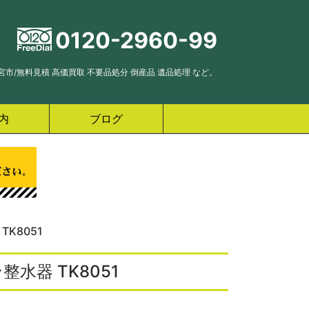
0120-2960-99
市/無料見積 高価買取 不要品処分 倒産品 遺品処理 など。
内
ブログ
K8051
水器 TK8051