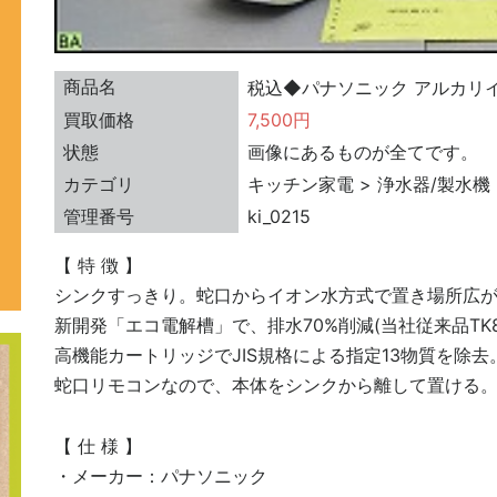
商品名
税込◆パナソニック アルカリイオ
買取価格
7,500円
状態
画像にあるものが全てです。
カテゴリ
キッチン家電 > 浄水器/製水機
管理番号
ki_0215
【 特 徴 】
シンクすっきり。蛇口からイオン水方式で置き場所広
新開発「エコ電解槽」で、排水70%削減(当社従来品TK80
高機能カートリッジでJIS規格による指定13物質を除去
蛇口リモコンなので、本体をシンクから離して置ける
【 仕 様 】
・メーカー：パナソニック