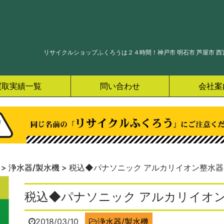
リサイクルショップふくろうは２４時間！神戸市 明石市 芦屋市 西宮
買取実績一覧
問い合わせ
会社案
>
浄水器/製水機
>
税込◆パナソニック アルカリイオン整水器 T
税込◆パナソニック アルカリイオン整
2018/03/10
浄水器/製水機