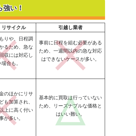
ら強い！
・リサイクル
引越し業者
もりや、日程調
事前に日程を組む必要がある
かるため、急な
ため、一週間以内の急な対応
回収には対応し
はできないケースが多い。
い場合も。
金のほかにリサ
基本的に買取は行っていない
ども加算され、
ため、リーズナブルな価格と
以上に高く付い
はいい難い。
事が多い。