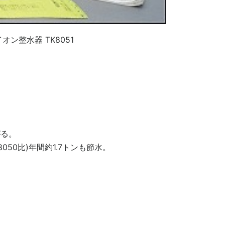
ン整水器 TK8051
がる。
50比)年間約1.7トンも節水。
。
。