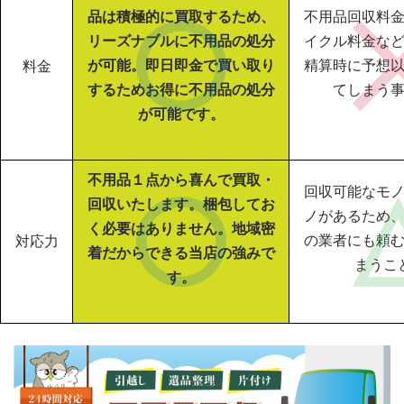
品は積極的に買取するため、
不用品回収料
リーズナブルに不用品の処分
イクル料金な
が可能。即日即金で買い取り
精算時に予想
料金
するためお得に不用品の処分
てしまう
が可能です。
不用品１点から喜んで買取・
回収可能なモ
回収いたします。梱包してお
ノがあるため
く必要はありません。地域密
の業者にも頼
対応力
着だからできる当店の強みで
まうこ
す。