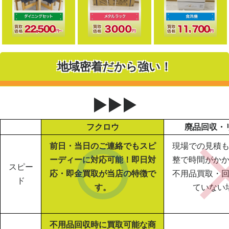
地域密着だから強い！
▶▶▶
フクロウ
廃品回収・
前日・当日のご連絡でもスピ
現場での見積
ーディーに対応可能！即日対
整で時間がか
スピー
応・即金買取が当店の特徴で
不用品買取・
ド
す。
ていない
不用品回収時に買取可能な商