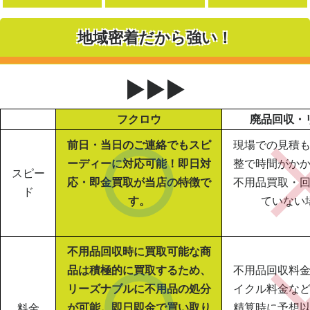
地域密着だから強い！
▶▶▶
フクロウ
廃品回収・
前日・当日のご連絡でもスピ
現場での見積
ーディーに対応可能！即日対
整で時間がか
スピー
応・即金買取が当店の特徴で
不用品買取・
ド
す。
ていない
不用品回収時に買取可能な商
品は積極的に買取するため、
不用品回収料
リーズナブルに不用品の処分
イクル料金な
が可能。即日即金で買い取り
精算時に予想
料金