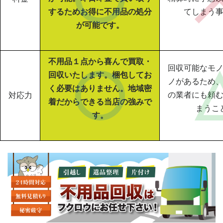
するためお得に不用品の処分
てしまう
が可能です。
不用品１点から喜んで買取・
回収可能なモ
回収いたします。梱包してお
ノがあるため
く必要はありません。地域密
の業者にも頼
対応力
着だからできる当店の強みで
まうこ
す。