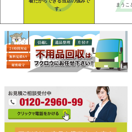
着だからできる当店の強みで
まうこ
す。