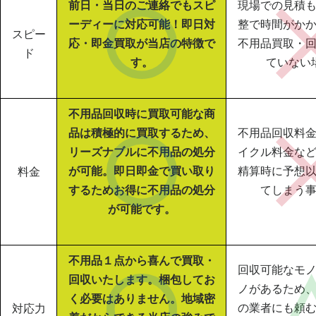
前日・当日のご連絡でもスピ
現場での見積
ーディーに対応可能！即日対
整で時間がか
スピー
応・即金買取が当店の特徴で
不用品買取・
ド
す。
ていない
不用品回収時に買取可能な商
品は積極的に買取するため、
不用品回収料
リーズナブルに不用品の処分
イクル料金な
が可能。即日即金で買い取り
精算時に予想
料金
するためお得に不用品の処分
てしまう
が可能です。
不用品１点から喜んで買取・
回収可能なモ
回収いたします。梱包してお
ノがあるため
く必要はありません。地域密
の業者にも頼
対応力