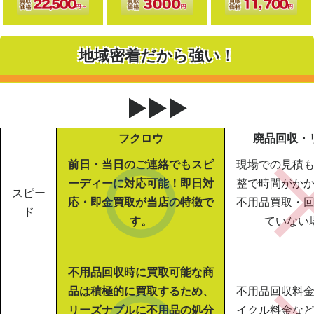
地域密着だから強い！
▶▶▶
フクロウ
廃品回収・
前日・当日のご連絡でもスピ
現場での見積
ーディーに対応可能！即日対
整で時間がか
スピー
応・即金買取が当店の特徴で
不用品買取・
ド
す。
ていない
不用品回収時に買取可能な商
品は積極的に買取するため、
不用品回収料
リーズナブルに不用品の処分
イクル料金な