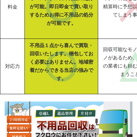
が可能。即日即金で買い取り
精算時に予想
料金
するためお得に不用品の処分
てしまう
が可能です。
不用品１点から喜んで買取・
回収可能なモ
回収いたします。梱包してお
ノがあるため
く必要はありません。地域密
の業者にも頼
対応力
着だからできる当店の強みで
まうこ
す。