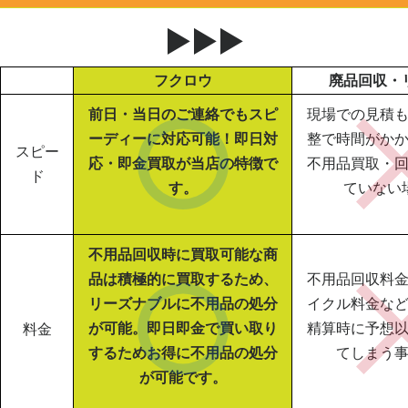
▶▶▶
フクロウ
廃品回収・
前日・当日のご連絡でもスピ
現場での見積
ーディーに対応可能！即日対
整で時間がか
スピー
応・即金買取が当店の特徴で
不用品買取・
ド
す。
ていない
不用品回収時に買取可能な商
品は積極的に買取するため、
不用品回収料
リーズナブルに不用品の処分
イクル料金な
が可能。即日即金で買い取り
精算時に予想
料金
するためお得に不用品の処分
てしまう
が可能です。