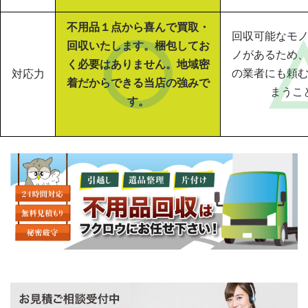
不用品１点から喜んで買取・
回収可能なモ
回収いたします。梱包してお
ノがあるため
く必要はありません。地域密
の業者にも頼
対応力
着だからできる当店の強みで
まうこ
す。