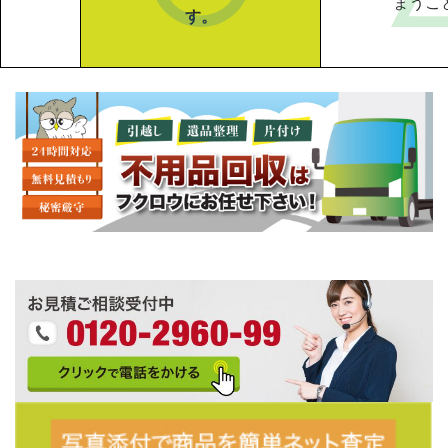
まうこ
す。