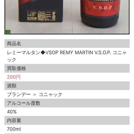
商品名
レミーマルタン◆VSOP REMY MARTIN V.S.O.P. コニャ
ック
買取価格
200円
酒類
ブランデー ＞ コニャック
アルコール度数
40%
内容量
700ml