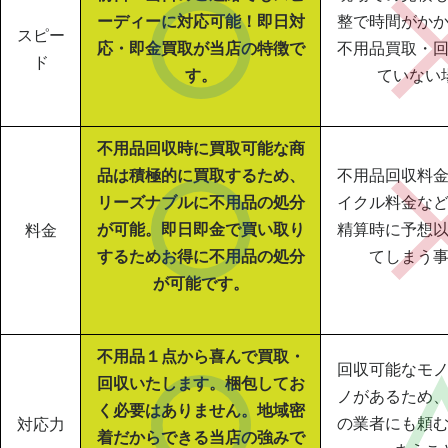
ーディーに対応可能！即日対
整で時間がか
スピー
応・即金買取が当店の特徴で
不用品買取・
ド
す。
ていない
不用品回収時に買取可能な商
品は積極的に買取するため、
不用品回収料
リーズナブルに不用品の処分
イクル料金な
が可能。即日即金で買い取り
精算時に予想
料金
するためお得に不用品の処分
てしまう
が可能です。
不用品１点から喜んで買取・
回収可能なモ
回収いたします。梱包してお
ノがあるため
く必要はありません。地域密
の業者にも頼
対応力
着だからできる当店の強みで