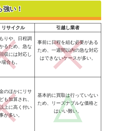
ら強い！
・リサイクル
引越し業者
もりや、日程調
事前に日程を組む必要がある
かるため、急な
ため、一週間以内の急な対応
回収には対応し
はできないケースが多い。
い場合も。
金のほかにリサ
基本的に買取は行っていない
ども加算され、
ため、リーズナブルな価格と
以上に高く付い
はいい難い。
事が多い。