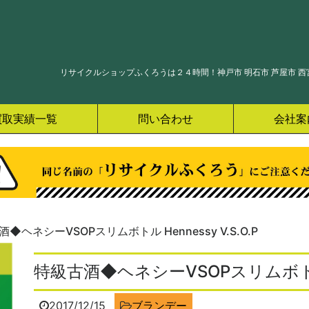
リサイクルショップふくろうは２４時間！神戸市 明石市 芦屋市 西宮
買取実績一覧
問い合わせ
会社案
◆ヘネシーVSOPスリムボトル Hennessy V.S.O.P
特級古酒◆ヘネシーVSOPスリムボトル He
2017/12/15
ブランデー