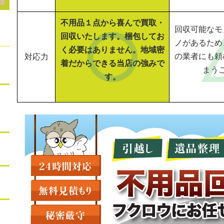
不用品１点から喜んで買取・
回収可能なモ
回収いたします。梱包してお
ノがあるため
く必要はありません。地域密
の業者にも頼
対応力
着だからできる当店の強みで
まう
す。