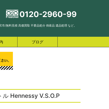
0120-2960-99
市/無料見積 高価買取 不要品処分 倒産品 遺品処理 など。
内
ブログ
nnessy V.S.O.P