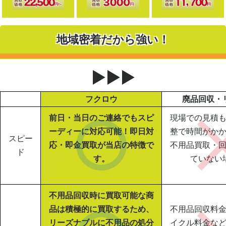
地域密着だから強い！
▶▶▶
フクロウ
廃品回収・
前日・当日のご連絡でもスピ
現場での見積
ーディーに対応可能！即日対
整で時間がか
スピー
応・即金買取が当店の特徴で
不用品買取・
ド
す。
ていない
不用品回収時に買取可能な商
品は積極的に買取するため、
不用品回収料
リーズナブルに不用品の処分
イクル料金な