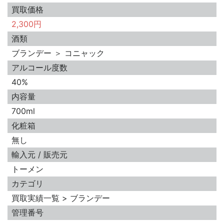
買取価格
2,300円
酒類
ブランデー ＞ コニャック
アルコール度数
40%
内容量
700ml
化粧箱
無し
輸入元 / 販売元
トーメン
カテゴリ
買取実績一覧 > ブランデー
管理番号