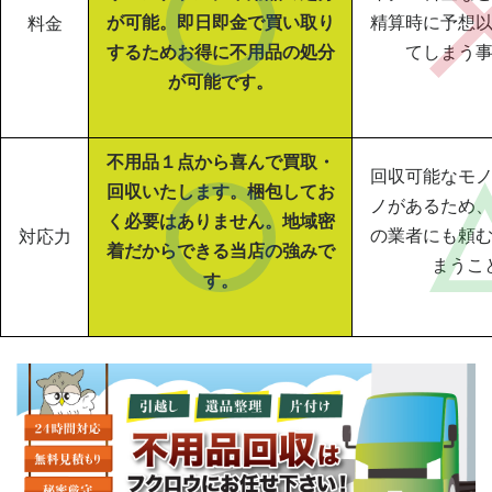
が可能。即日即金で買い取り
精算時に予想
料金
するためお得に不用品の処分
てしまう
が可能です。
不用品１点から喜んで買取・
回収可能なモ
回収いたします。梱包してお
ノがあるため
く必要はありません。地域密
の業者にも頼
対応力
着だからできる当店の強みで
まうこ
す。