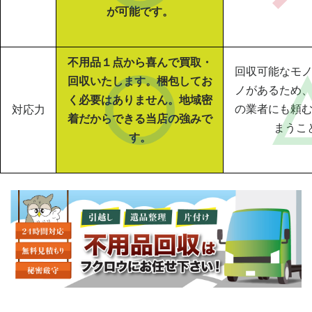
が可能です。
不用品１点から喜んで買取・
回収可能なモ
回収いたします。梱包してお
ノがあるため
く必要はありません。地域密
の業者にも頼
対応力
着だからできる当店の強みで
まうこ
す。