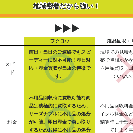
地域密着だから強い！
▶▶▶
フクロウ
廃品回収・
前日・当日のご連絡でもスピ
現場での見積
ーディーに対応可能！即日対
整で時間がか
スピー
応・即金買取が当店の特徴で
不用品買取・
ド
す。
ていない
不用品回収時に買取可能な商
品は積極的に買取するため、
不用品回収料
リーズナブルに不用品の処分
イクル料金な
が可能。即日即金で買い取り
精算時に予想
料金
するためお得に不用品の処分
てしまう