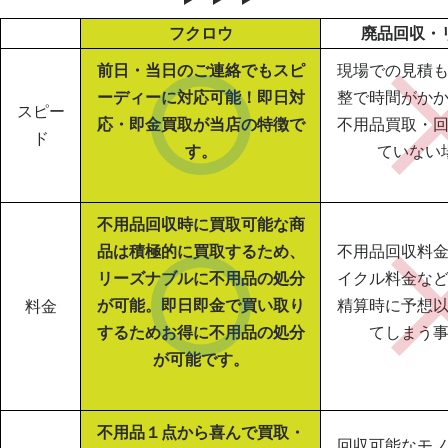
フクロウ
廃品回収・
前日・当日のご連絡でもスピ
現場での見積
ーディーに対応可能！即日対
整で時間がか
スピー
応・即金買取が当店の特徴で
不用品買取・
ド
す。
ていない
不用品回収時に買取可能な商
品は積極的に買取するため、
不用品回収料
リーズナブルに不用品の処分
イクル料金な
が可能。即日即金で買い取り
精算時に予想
料金
するためお得に不用品の処分
てしまう
が可能です。
不用品１点から喜んで買取・
回収可能なモ