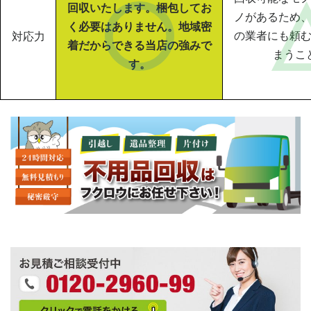
回収いたします。梱包してお
ノがあるため
く必要はありません。地域密
の業者にも頼
対応力
着だからできる当店の強みで
まうこ
す。