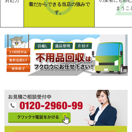
対応力
着だからできる当店の強みで
まうこ
す。