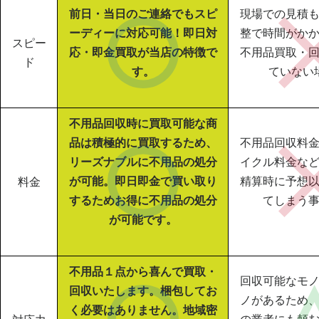
前日・当日のご連絡でもスピ
現場での見積
ーディーに対応可能！即日対
整で時間がか
スピー
応・即金買取が当店の特徴で
不用品買取・
ド
す。
ていない
不用品回収時に買取可能な商
品は積極的に買取するため、
不用品回収料
リーズナブルに不用品の処分
イクル料金な
が可能。即日即金で買い取り
精算時に予想
料金
するためお得に不用品の処分
てしまう
が可能です。
不用品１点から喜んで買取・
回収可能なモ
回収いたします。梱包してお
ノがあるため
く必要はありません。地域密
の業者にも頼