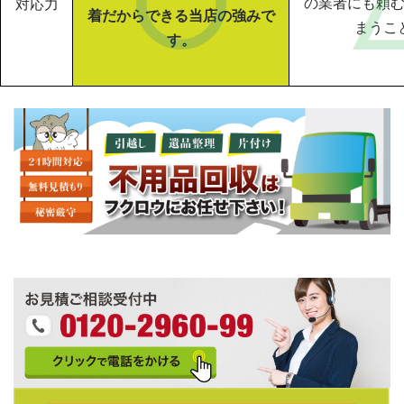
の業者にも頼
対応力
着だからできる当店の強みで
まうこ
す。