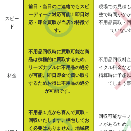
前日・当日のご連絡でもスピ
現場での見積
ーディーに対応可能！即日対
整で時間がか
スピー
応・即金買取が当店の特徴で
不用品買取・
ド
す。
ていない
不用品回収時に買取可能な商
品は積極的に買取するため、
不用品回収料
リーズナブルに不用品の処分
イクル料金な
が可能。即日即金で買い取り
精算時に予想
料金
するためお得に不用品の処分
てしまう
が可能です。
不用品１点から喜んで買取・
回収可能なモ
回収いたします。梱包してお
ノがあるため
く必要はありません。地域密