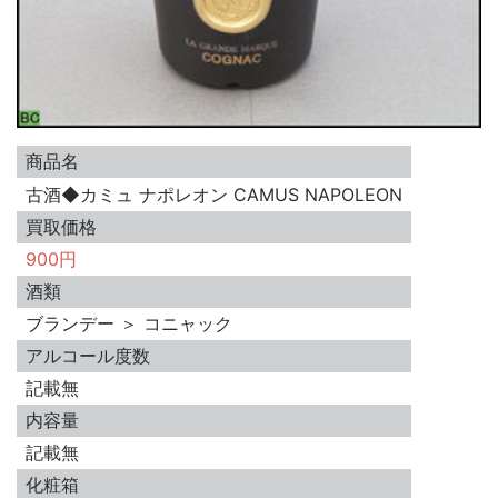
商品名
古酒◆カミュ ナポレオン CAMUS NAPOLEON
買取価格
900円
酒類
ブランデー ＞ コニャック
アルコール度数
記載無
内容量
記載無
化粧箱