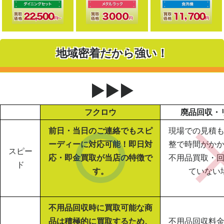
地域密着だから強い！
▶▶▶
フクロウ
廃品回収・
前日・当日のご連絡でもスピ
現場での見積
ーディーに対応可能！即日対
整で時間がか
スピー
応・即金買取が当店の特徴で
不用品買取・
ド
す。
ていない
不用品回収時に買取可能な商
品は積極的に買取するため、
不用品回収料