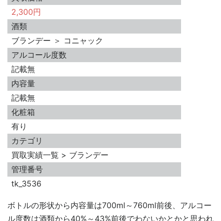
2,300円
酒類
ブランデー ＞ コニャック
アルコール度数
記載無
内容量
記載無
化粧箱
有り
カテゴリ
買取実績一覧 > ブランデー
管理番号
tk_3536
ボトルの形状から内容量は700ml～760ml前後、アルコー
ル度数は酒類から40%～43%前後でわないかとかと思われ