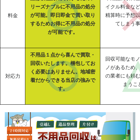
リーズナブルに不用品の処分
イクル料金な
が可能。即日即金で買い取り
精算時に予想
料金
するためお得に不用品の処分
てしまう
が可能です。
不用品１点から喜んで買取・
回収可能なモ
回収いたします。梱包してお
ノがあるため
く必要はありません。地域密
の業者にも頼
対応力
着だからできる当店の強みで
まうこ
す。