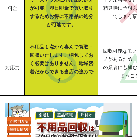
が可能。即日即金で買い取り
精算時に予想
料金
するためお得に不用品の処分
てしまう
が可能です。
不用品１点から喜んで買取・
回収可能なモ
回収いたします。梱包してお
ノがあるため
く必要はありません。地域密
の業者にも頼
対応力
着だからできる当店の強みで
まうこ
す。