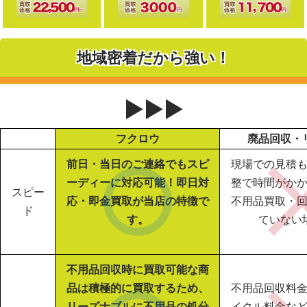
地域密着だから強い！
▶▶▶
フクロウ
廃品回収・
前日・当日のご連絡でもスピ
現場での見積
ーディーに対応可能！即日対
整で時間がか
スピー
応・即金買取が当店の特徴で
不用品買取・
ド
す。
ていない
不用品回収時に買取可能な商
品は積極的に買取するため、
不用品回収料
リーズナブルに不用品の処分
イクル料金な