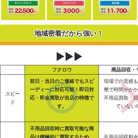
地域密着だから強い！
▶▶▶
フクロウ
廃品回収・
前日・当日のご連絡でもスピ
現場での見積
ーディーに対応可能！即日対
整で時間がか
スピー
応・即金買取が当店の特徴で
不用品買取・
ド
す。
ていない
不用品回収時に買取可能な商
品は積極的に買取するため、
不用品回収料