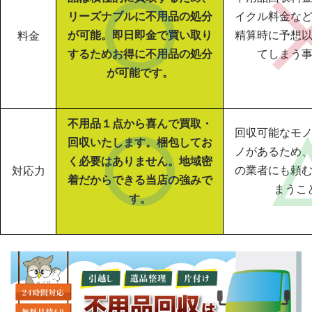
リーズナブルに不用品の処分
イクル料金な
が可能。即日即金で買い取り
精算時に予想
料金
するためお得に不用品の処分
てしまう
が可能です。
不用品１点から喜んで買取・
回収可能なモ
回収いたします。梱包してお
ノがあるため
く必要はありません。地域密
の業者にも頼
対応力
着だからできる当店の強みで
まうこ
す。