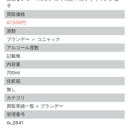
子
買取価格
67,500円
酒類
ブランデー ＞ コニャック
アルコール度数
記載無
内容量
700ml
化粧箱
無し
カテゴリ
買取実績一覧 > ブランデー
管理番号
tk_0841