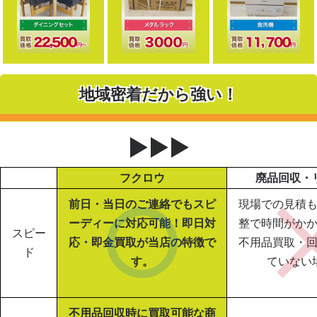
地域密着だから強い！
▶▶▶
フクロウ
廃品回収・
前日・当日のご連絡でもスピ
現場での見積
ーディーに対応可能！即日対
整で時間がか
スピー
応・即金買取が当店の特徴で
不用品買取・
ド
す。
ていない
不用品回収時に買取可能な商