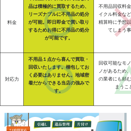
品は積極的に買取するため、
不用品回収料
リーズナブルに不用品の処分
イクル料金な
が可能。即日即金で買い取り
精算時に予想
料金
するためお得に不用品の処分
てしまう
が可能です。
不用品１点から喜んで買取・
回収可能なモ
回収いたします。梱包してお
ノがあるため
く必要はありません。地域密
の業者にも頼
対応力
着だからできる当店の強みで
まうこ
す。