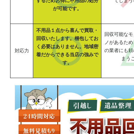
するためお得に不用品の処分
てしまう
が可能です。
不用品１点から喜んで買取・
回収可能なモ
回収いたします。梱包してお
ノがあるため
く必要はありません。地域密
の業者にも頼
対応力
着だからできる当店の強みで
まう
す。