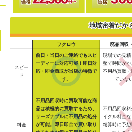
地域密着だか
フクロウ
廃品回収
前日・当日のご連絡でもスピ
現場での見積
ーディーに対応可能！即日対
整で時間がか
スピー
応・即金買取が当店の特徴で
不用品買取・
ド
す。
ていな
不用品回収時に買取可能な商
品は積極的に買取するため、
不用品回収料
リーズナブルに不用品の処分
イクル料金な
が可能。即日即金で買い取り
精算時に予想
料金