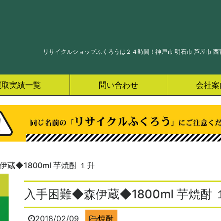
リサイクルショップふくろうは２４時間！神戸市 明石市 芦屋市 西宮
買取実績一覧
問い合わせ
会社案
蔵◆1800ml 芋焼酎 １升
入手困難◆森伊蔵◆1800ml 芋焼酎 
2018/02/09
焼酎