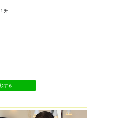
 １升
頼する