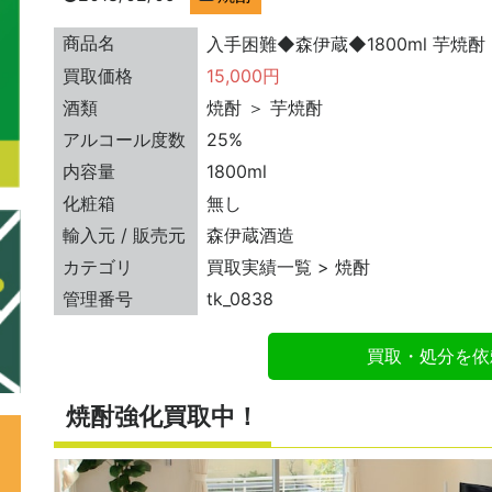
商品名
入手困難◆森伊蔵◆1800ml 芋焼酎
買取価格
15,000円
酒類
焼酎 ＞ 芋焼酎
アルコール度数
25%
内容量
1800ml
化粧箱
無し
輸入元 / 販売元
森伊蔵酒造
カテゴリ
買取実績一覧 > 焼酎
管理番号
tk_0838
買取・処分を依
焼酎強化買取中！