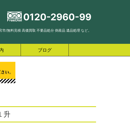
0120-2960-99
市/無料見積 高価買取 不要品処分 倒産品 遺品処理 など。
内
ブログ
１升