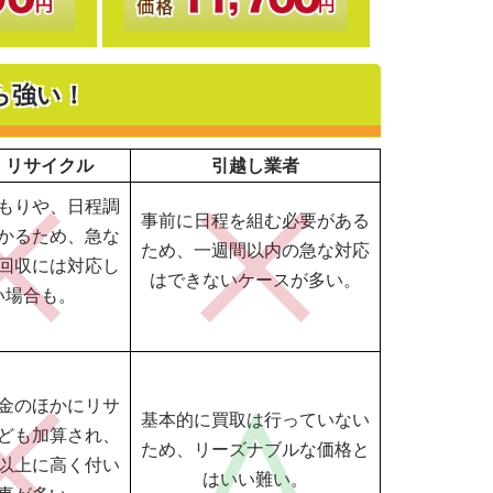
ら強い！
・リサイクル
引越し業者
もりや、日程調
事前に日程を組む必要がある
かるため、急な
ため、一週間以内の急な対応
回収には対応し
はできないケースが多い。
い場合も。
金のほかにリサ
基本的に買取は行っていない
ども加算され、
ため、リーズナブルな価格と
以上に高く付い
はいい難い。