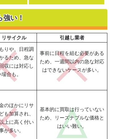
ら強い！
・リサイクル
引越し業者
もりや、日程調
事前に日程を組む必要がある
かるため、急な
ため、一週間以内の急な対応
回収には対応し
はできないケースが多い。
い場合も。
金のほかにリサ
基本的に買取は行っていない
ども加算され、
ため、リーズナブルな価格と
以上に高く付い
はいい難い。
事が多い。