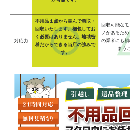
不用品１点から喜んで買取・
回収可能なモ
回収いたします。梱包してお
ノがあるため
く必要はありません。地域密
の業者にも頼
対応力
着だからできる当店の強みで
まう
す。