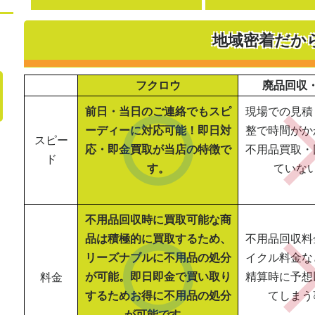
地域密着だか
フクロウ
廃品回収
前日・当日のご連絡でもスピ
現場での見積
ーディーに対応可能！即日対
整で時間がか
スピー
応・即金買取が当店の特徴で
不用品買取・
ド
す。
ていな
不用品回収時に買取可能な商
品は積極的に買取するため、
不用品回収料
リーズナブルに不用品の処分
イクル料金な
が可能。即日即金で買い取り
精算時に予想
料金
するためお得に不用品の処分
てしまう
が可能です。