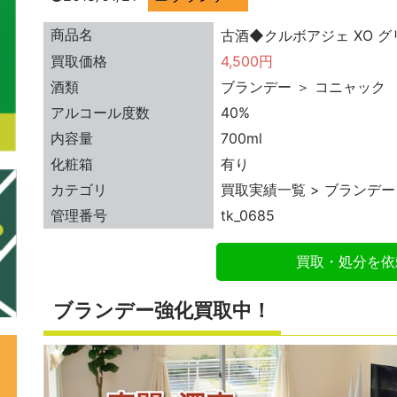
商品名
古酒◆クルボアジェ XO グリー
買取価格
4,500円
酒類
ブランデー ＞ コニャック
アルコール度数
40%
内容量
700ml
化粧箱
有り
カテゴリ
買取実績一覧 > ブランデー
管理番号
tk_0685
買取・処分を依
ブランデー強化買取中！