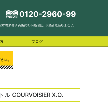
0120-2960-99
市/無料見積 高価買取 不要品処分 倒産品 遺品処理 など。
内
ブログ
OURVOISIER X.O.