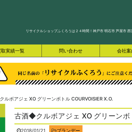
リサイクルショップふくろうは２４時間！神戸市 明石市 芦屋市 西宮
買取実績一覧
問い合わせ
会社案
ルボアジェ XO グリーンボトル COURVOISIER X.O.
古酒◆クルボアジェ XO グリーンボトル C
2018/01/21
ブランデー