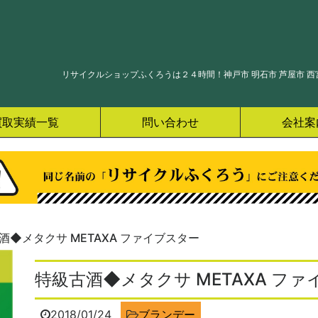
リサイクルショップふくろうは２４時間！神戸市 明石市 芦屋市 西宮
買取実績一覧
問い合わせ
会社案
酒◆メタクサ METAXA ファイブスター
特級古酒◆メタクサ METAXA フ
2018/01/24
ブランデー