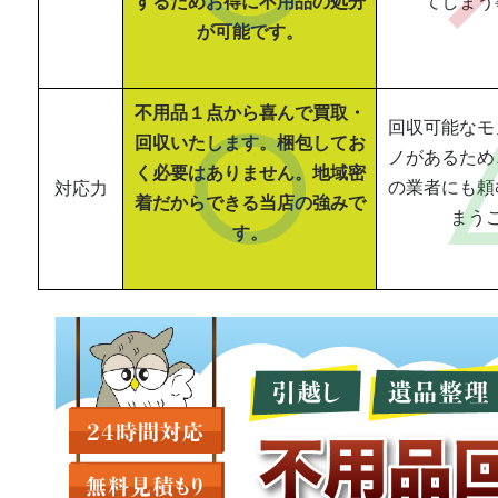
するためお得に不用品の処分
てしまう
が可能です。
不用品１点から喜んで買取・
回収可能なモ
回収いたします。梱包してお
ノがあるため
く必要はありません。地域密
の業者にも頼
対応力
着だからできる当店の強みで
まう
す。