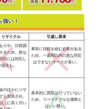
ら強い！
・リサイクル
引越し業者
もりや、日程調
事前に日程を組む必要がある
かるため、急な
ため、一週間以内の急な対応
回収には対応し
はできないケースが多い。
い場合も。
金のほかにリサ
基本的に買取は行っていない
ども加算され、
ため、リーズナブルな価格と
以上に高く付い
はいい難い。