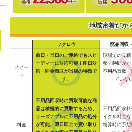
地域密着だか
フクロウ
廃品回収
前日・当日のご連絡でもスピ
現場での見積
ーディーに対応可能！即日対
整で時間がか
スピー
応・即金買取が当店の特徴で
不用品買取・
ド
す。
ていな
不用品回収時に買取可能な商
品は積極的に買取するため、
不用品回収料
リーズナブルに不用品の処分
イクル料金な
が可能。即日即金で買い取り
精算時に予想
料金