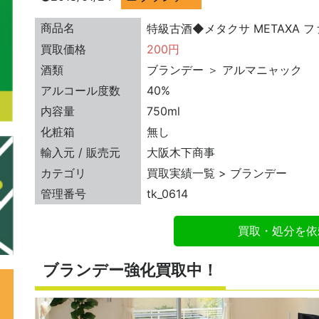
商品名
特級古酒◆メタクサ METAXA 
買取価格
200円
酒類
ブランデー ＞ アルマニャック
アルコール度数
40%
内容量
750ml
化粧箱
無し
輸入元 / 販売元
大阪木下商事
カテゴリ
買取実績一覧 > ブランデー
管理番号
tk_0614
買取・処分を依
ブランデー強化買取中！