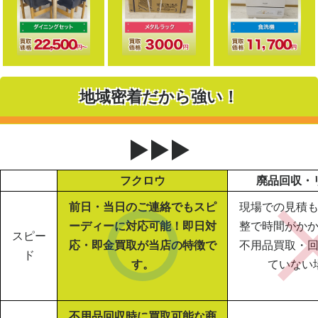
地域密着だから強い！
▶▶▶
フクロウ
廃品回収・
前日・当日のご連絡でもスピ
現場での見積
ーディーに対応可能！即日対
整で時間がか
スピー
応・即金買取が当店の特徴で
不用品買取・
ド
す。
ていない
不用品回収時に買取可能な商