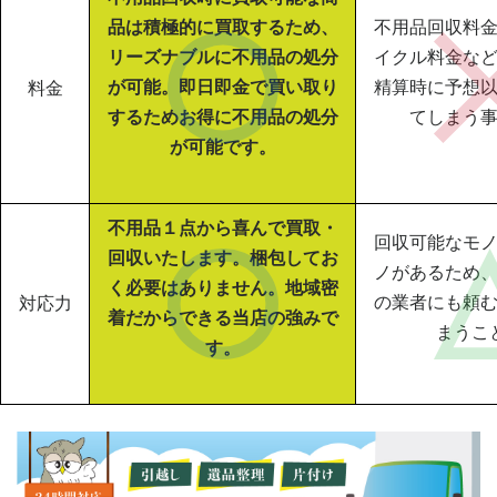
品は積極的に買取するため、
不用品回収料
リーズナブルに不用品の処分
イクル料金な
が可能。即日即金で買い取り
精算時に予想
料金
するためお得に不用品の処分
てしまう
が可能です。
不用品１点から喜んで買取・
回収可能なモ
回収いたします。梱包してお
ノがあるため
く必要はありません。地域密
の業者にも頼
対応力
着だからできる当店の強みで
まうこ
す。