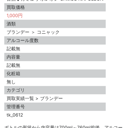
買取価格
1,000円
酒類
ブランデー ＞ コニャック
アルコール度数
記載無
内容量
記載無
化粧箱
無し
カテゴリ
買取実績一覧 > ブランデー
管理番号
tk_0612
ボトルの形状から内容量は700ml～760ml前後、アルコー