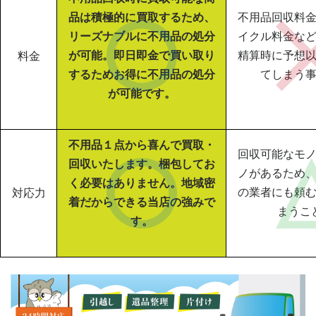
品は積極的に買取するため、
不用品回収料
リーズナブルに不用品の処分
イクル料金な
が可能。即日即金で買い取り
精算時に予想
料金
するためお得に不用品の処分
てしまう
が可能です。
不用品１点から喜んで買取・
回収可能なモ
回収いたします。梱包してお
ノがあるため
く必要はありません。地域密
の業者にも頼
対応力
着だからできる当店の強みで
まうこ
す。