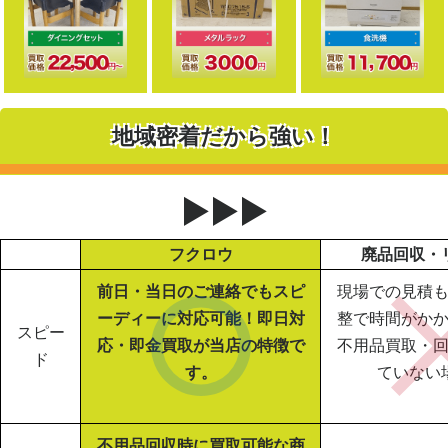
地域密着だから強い！
▶▶▶
フクロウ
廃品回収・
前日・当日のご連絡でもスピ
現場での見積
ーディーに対応可能！即日対
整で時間がか
スピー
応・即金買取が当店の特徴で
不用品買取・
ド
す。
ていない
不用品回収時に買取可能な商