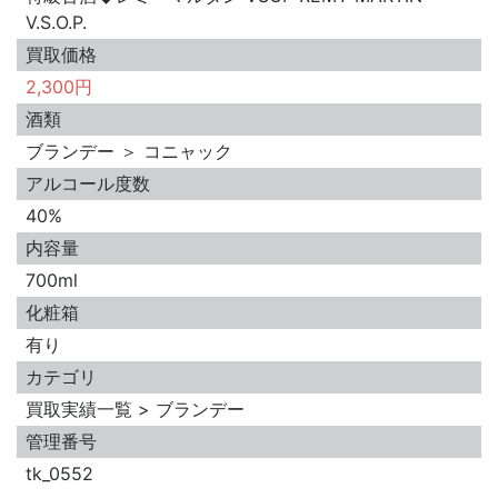
V.S.O.P.
買取価格
2,300円
酒類
ブランデー ＞ コニャック
アルコール度数
40%
内容量
700ml
化粧箱
有り
カテゴリ
買取実績一覧 > ブランデー
管理番号
tk_0552