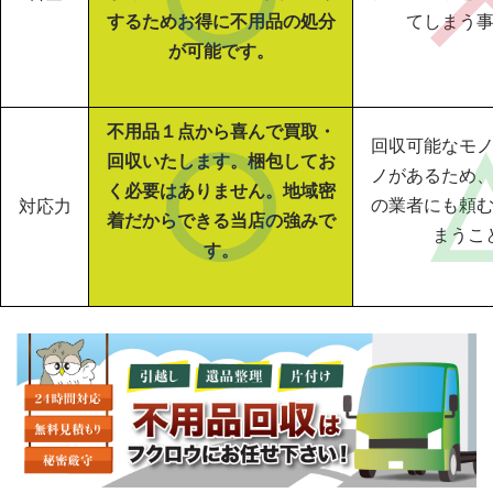
するためお得に不用品の処分
てしまう
が可能です。
不用品１点から喜んで買取・
回収可能なモ
回収いたします。梱包してお
ノがあるため
く必要はありません。地域密
の業者にも頼
対応力
着だからできる当店の強みで
まうこ
す。