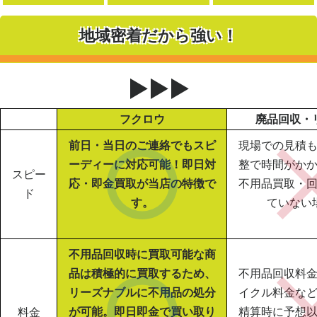
地域密着だから強い！
▶▶▶
フクロウ
廃品回収・
前日・当日のご連絡でもスピ
現場での見積
ーディーに対応可能！即日対
整で時間がか
スピー
応・即金買取が当店の特徴で
不用品買取・
ド
す。
ていない
不用品回収時に買取可能な商
品は積極的に買取するため、
不用品回収料
リーズナブルに不用品の処分
イクル料金な
が可能。即日即金で買い取り
精算時に予想
料金