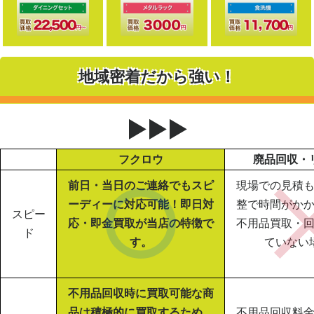
地域密着だから強い！
▶▶▶
フクロウ
廃品回収・
前日・当日のご連絡でもスピ
現場での見積
ーディーに対応可能！即日対
整で時間がか
スピー
応・即金買取が当店の特徴で
不用品買取・
ド
す。
ていない
不用品回収時に買取可能な商
品は積極的に買取するため、
不用品回収料