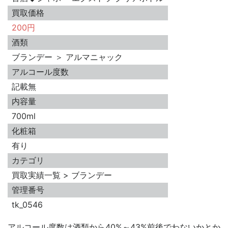
買取価格
200円
酒類
ブランデー ＞ アルマニャック
アルコール度数
記載無
内容量
700ml
化粧箱
有り
カテゴリ
買取実績一覧 > ブランデー
管理番号
tk_0546
アルコール度数は酒類から40%～43%前後でわないかとか