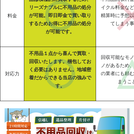
リーズナブルに不用品の処分
イクル料金な
が可能。即日即金で買い取り
精算時に予想
料金
するためお得に不用品の処分
てしまう
が可能です。
不用品１点から喜んで買取・
回収可能なモ
回収いたします。梱包してお
ノがあるため
く必要はありません。地域密
の業者にも頼
対応力
着だからできる当店の強みで
まうこ
す。