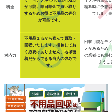
が可能。即日即金で買い取り
精算時に予想
料金
するためお得に不用品の処分
てしまう
が可能です。
不用品１点から喜んで買取・
回収可能なモ
回収いたします。梱包してお
ノがあるため
く必要はありません。地域密
の業者にも頼
対応力
着だからできる当店の強みで
まうこ
す。