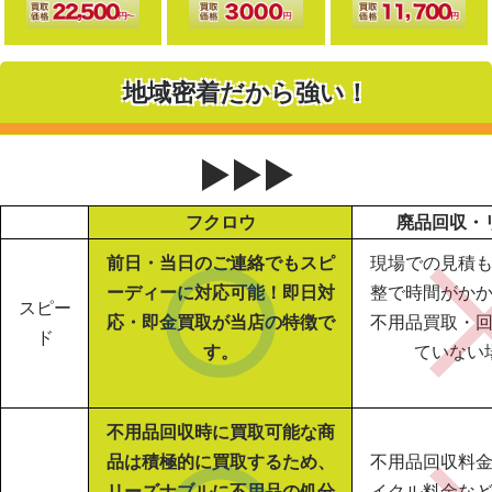
地域密着だから強い！
▶▶▶
フクロウ
廃品回収・
前日・当日のご連絡でもスピ
現場での見積
ーディーに対応可能！即日対
整で時間がか
スピー
応・即金買取が当店の特徴で
不用品買取・
ド
す。
ていない
不用品回収時に買取可能な商
品は積極的に買取するため、
不用品回収料
リーズナブルに不用品の処分
イクル料金な