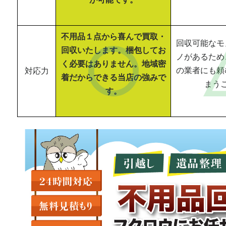
不用品１点から喜んで買取・
回収可能なモ
回収いたします。梱包してお
ノがあるため
く必要はありません。地域密
の業者にも頼
対応力
着だからできる当店の強みで
まう
す。