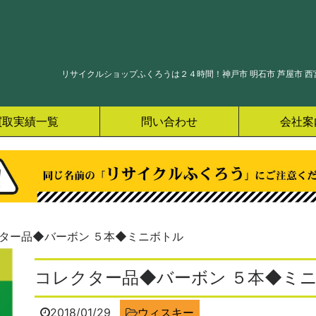
リサイクルショップふくろうは２４時間！神戸市 明石市 芦屋市 西宮
買取実績一覧
問い合わせ
会社案
ター品◆バーボン ５本◆ミニボトル
コレクター品◆バーボン ５本◆ミ
2018/01/29
ウィスキー