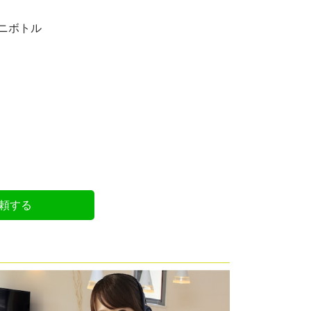
ニボトル
頼する