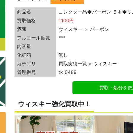
商品名
コレクター品◆バーボン ５本◆ミ
買取価格
1,100円
酒類
ウィスキー ＞ バーボン
アルコール度数
***
内容量
化粧箱
無し
カテゴリ
買取実績一覧 > ウィスキー
管理番号
tk_0489
買取・処分を依
ウィスキー強化買取中！