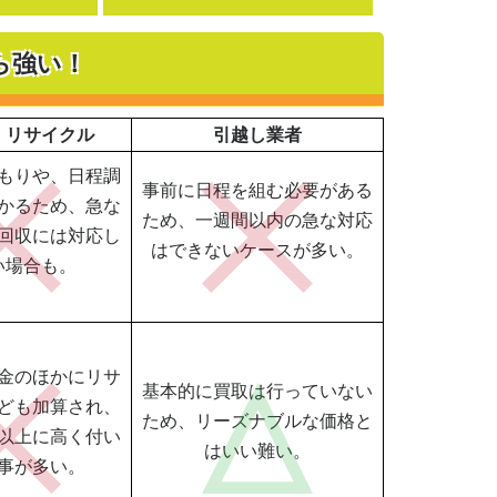
ら強い！
・リサイクル
引越し業者
もりや、日程調
事前に日程を組む必要がある
かるため、急な
ため、一週間以内の急な対応
回収には対応し
はできないケースが多い。
い場合も。
金のほかにリサ
基本的に買取は行っていない
ども加算され、
ため、リーズナブルな価格と
以上に高く付い
はいい難い。
事が多い。