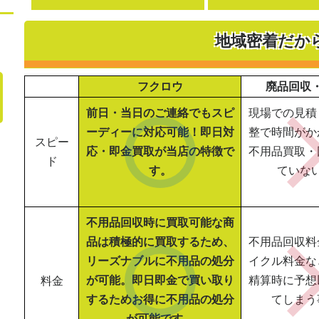
地域密着だか
フクロウ
廃品回収
前日・当日のご連絡でもスピ
現場での見積
ーディーに対応可能！即日対
整で時間がか
スピー
応・即金買取が当店の特徴で
不用品買取・
ド
す。
ていな
不用品回収時に買取可能な商
品は積極的に買取するため、
不用品回収料
リーズナブルに不用品の処分
イクル料金な
が可能。即日即金で買い取り
精算時に予想
料金
するためお得に不用品の処分
てしまう
が可能です。