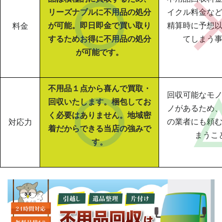
リーズナブルに不用品の処分
イクル料金な
が可能。即日即金で買い取り
精算時に予想
料金
するためお得に不用品の処分
てしまう
が可能です。
不用品１点から喜んで買取・
回収可能なモ
回収いたします。梱包してお
ノがあるため
く必要はありません。地域密
の業者にも頼
対応力
着だからできる当店の強みで
まうこ
す。