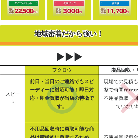
地域密着だから強い！
▶▶▶
フクロウ
廃品回収・
前日・当日のご連絡でもスピ
現場での見積
ーディーに対応可能！即日対
整で時間がか
スピー
応・即金買取が当店の特徴で
不用品買取・
ド
す。
ていない
不用品回収時に買取可能な商
品は積極的に買取するため、
不用品回収料