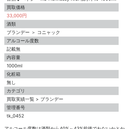
買取価格
33,000円
酒類
ブランデー ＞ コニャック
アルコール度数
記載無
内容量
1000ml
化粧箱
無し
カテゴリ
買取実績一覧 > ブランデー
管理番号
tk_0452
アルコール度数は酒類から40%～43%前後でわないかとか