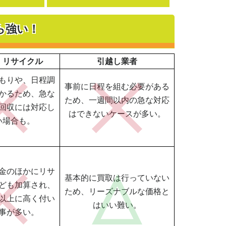
ら強い！
・リサイクル
引越し業者
もりや、日程調
事前に日程を組む必要がある
かるため、急な
ため、一週間以内の急な対応
回収には対応し
はできないケースが多い。
い場合も。
金のほかにリサ
基本的に買取は行っていない
ども加算され、
ため、リーズナブルな価格と
以上に高く付い
はいい難い。
事が多い。