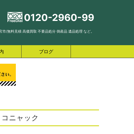
0120-2960-99
市/無料見積 高価買取 不要品処分 倒産品 遺品処理 など。
内
ブログ
.P コニャック