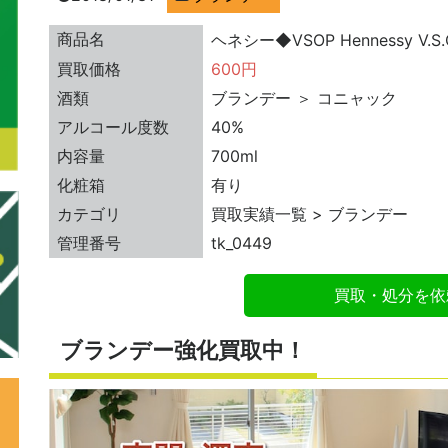
商品名
ヘネシー◆VSOP Hennessy V.S
買取価格
600円
酒類
ブランデー ＞ コニャック
アルコール度数
40%
内容量
700ml
化粧箱
有り
カテゴリ
買取実績一覧 > ブランデー
管理番号
tk_0449
買取・処分を依
ブランデー強化買取中！