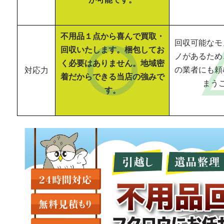
不用品１点から喜んで買取・
回収可能なモ
回収いたします。梱包してお
ノがあるため
く必要はありません。地域密
の業者にも頼
対応力
着だからできる当店の強みで
まう
す。