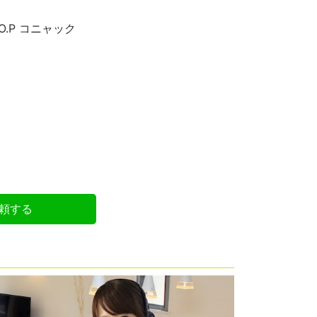
.O.P コニャック
頼する