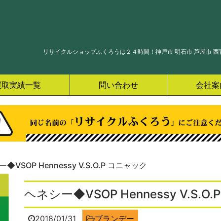
リサイクルショップふくろうは２４時間！神戸市 明石市 芦屋市 西宮
買取実績一覧
問い合わせ
会社案
◆VSOP Hennessy V.S.O.P コニャック
ヘネシー◆VSOP Hennessy V.S.O
2018/01/31
ブランデー