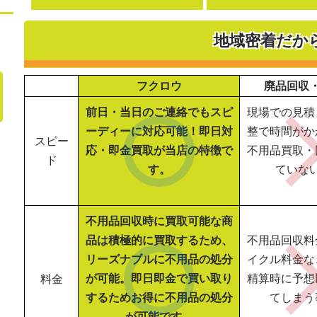
地域密着だか
フクロウ
廃品回収
前日・当日のご連絡でもスピ
現場での見積
ーディーに対応可能！即日対
整で時間がか
スピー
応・即金買取が当店の特徴で
不用品買取・
ド
す。
ていな
不用品回収時に買取可能な商
品は積極的に買取するため、
不用品回収料
リーズナブルに不用品の処分
イクル料金な
が可能。即日即金で買い取り
精算時に予想
料金
するためお得に不用品の処分
てしまう
が可能です。