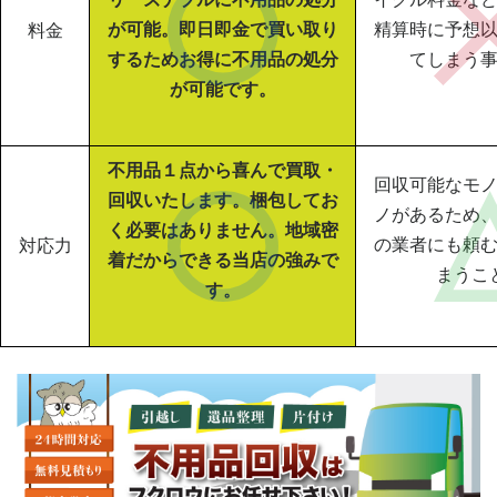
が可能。即日即金で買い取り
精算時に予想
料金
するためお得に不用品の処分
てしまう
が可能です。
不用品１点から喜んで買取・
回収可能なモ
回収いたします。梱包してお
ノがあるため
く必要はありません。地域密
の業者にも頼
対応力
着だからできる当店の強みで
まうこ
す。