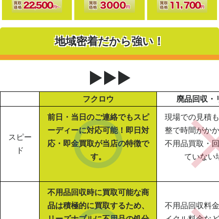
地域密着だから強い！
▶▶▶
フクロウ
廃品回収・
前日・当日のご連絡でもスピ
現場での見積
ーディーに対応可能！即日対
整で時間がか
スピー
応・即金買取が当店の特徴で
不用品買取・
ド
す。
ていない
不用品回収時に買取可能な商
品は積極的に買取するため、
不用品回収料
リーズナブルに不用品の処分
イクル料金な