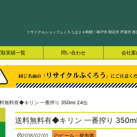
リサイクルショップふくろうは２４時間！神戸市 明石市 芦屋市 西宮
買取実績一覧
問い合わせ
会社案
料無料有◆キリン 一番搾り 350ml 24缶
送料無料有◆キリン 一番搾り 350ml
2018/02/01
ビール・発泡酒