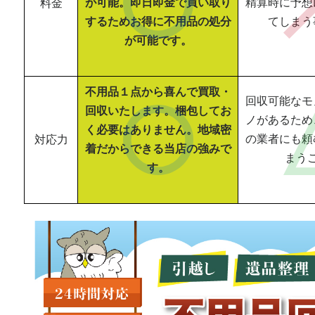
が可能。即日即金で買い取り
精算時に予想
料金
するためお得に不用品の処分
てしまう
が可能です。
不用品１点から喜んで買取・
回収可能なモ
回収いたします。梱包してお
ノがあるため
く必要はありません。地域密
の業者にも頼
対応力
着だからできる当店の強みで
まう
す。