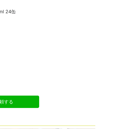
l 24缶
頼する