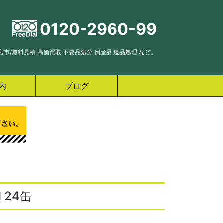
0120-2960-99
市/無料見積 高価買取 不要品処分 倒産品 遺品処理 など。
内
ブログ
 24缶