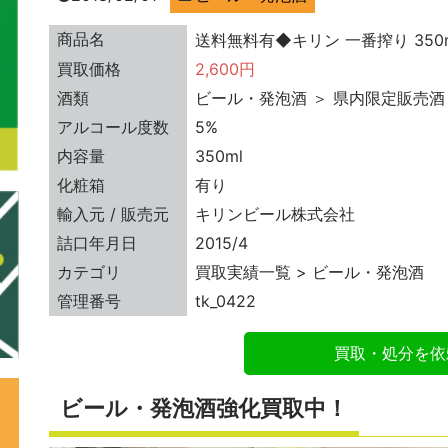
商品名
送料無料有◆キリン 一番搾り 350m
買取価格
2,600円
酒類
ビール・発泡酒 ＞ 県内限定販売酒
アルコール度数
5%
内容量
350ml
化粧箱
有り
輸入元 / 販売元
キリンビール株式会社
詰口年月日
2015/4
カテゴリ
買取実績一覧 > ビール・発泡酒
管理番号
tk_0422
買取・処分を依
ビール・発泡酒強化買取中！