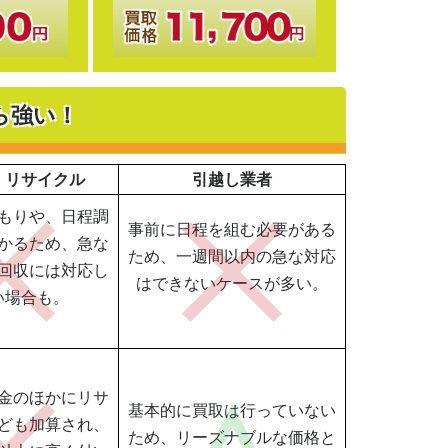
ら強い！
・リサイクル
引越し業者
もりや、日程調
事前に日程を組む必要がある
かるため、急な
ため、一週間以内の急な対応
回収には対応し
はできないケースが多い。
い場合も。
金のほかにリサ
基本的に買取は行っていない
ども加算され、
ため、リーズナブルな価格と