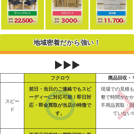
地域密着だから強い！
▶▶▶
フクロウ
廃品回収・
前日・当日のご連絡でもスピ
現場での見積
ーディーに対応可能！即日対
整で時間がか
スピー
応・即金買取が当店の特徴で
不用品買取・
ド
す。
ていない