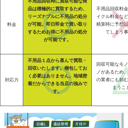
不用品回収時に買取可能な商
品は積極的に買取するため、
不用品回収料
リーズナブルに不用品の処分
イクル料金な
が可能。即日即金で買い取り
精算時に予想
料金
するためお得に不用品の処分
てしまう
が可能です。
不用品１点から喜んで買取・
回収可能なモ
回収いたします。梱包してお
ノがあるため
く必要はありません。地域密
の業者にも頼
対応力
着だからできる当店の強みで
まうこ
す。