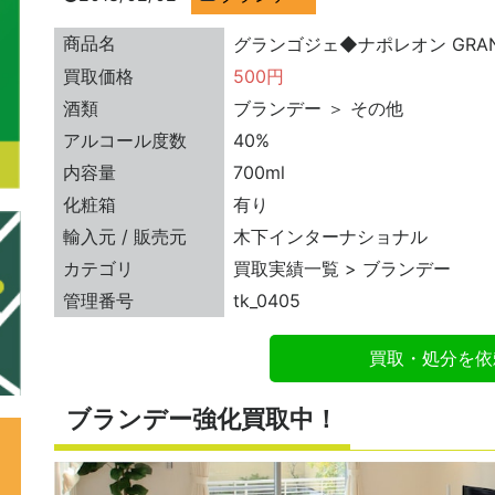
商品名
グランゴジェ◆ナポレオン GRAND
買取価格
500円
酒類
ブランデー ＞ その他
アルコール度数
40%
内容量
700ml
化粧箱
有り
輸入元 / 販売元
木下インターナショナル
カテゴリ
買取実績一覧 > ブランデー
管理番号
tk_0405
買取・処分を依
ブランデー強化買取中！