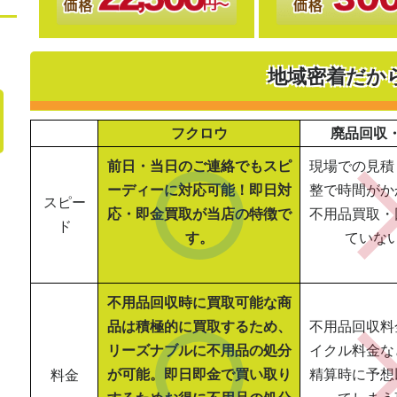
地域密着だか
フクロウ
廃品回収
前日・当日のご連絡でもスピ
現場での見積
ーディーに対応可能！即日対
整で時間がか
スピー
応・即金買取が当店の特徴で
不用品買取・
ド
す。
ていな
不用品回収時に買取可能な商
品は積極的に買取するため、
不用品回収料
リーズナブルに不用品の処分
イクル料金な
が可能。即日即金で買い取り
精算時に予想
料金