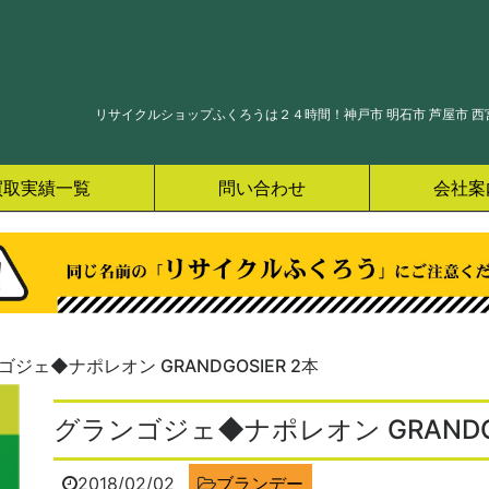
リサイクルショップふくろうは２４時間！神戸市 明石市 芦屋市 西宮
買取実績一覧
問い合わせ
会社案
ゴジェ◆ナポレオン GRANDGOSIER 2本
グランゴジェ◆ナポレオン GRANDGO
2018/02/02
ブランデー