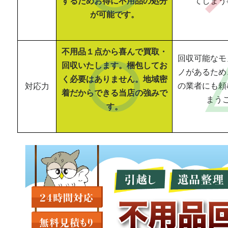
するためお得に不用品の処分
てしまう
が可能です。
不用品１点から喜んで買取・
回収可能なモ
回収いたします。梱包してお
ノがあるため
く必要はありません。地域密
の業者にも頼
対応力
着だからできる当店の強みで
まう
す。