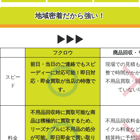
地域密着だから強い！
▶▶▶
フクロウ
廃品回収・
前日・当日のご連絡でもスピ
現場での見積
ーディーに対応可能！即日対
整で時間がか
スピー
応・即金買取が当店の特徴で
不用品買取・
ド
す。
ていない
不用品回収時に買取可能な商
品は積極的に買取するため、
不用品回収料
リーズナブルに不用品の処分
イクル料金な
が可能。即日即金で買い取り
精算時に予想
料金