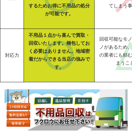
するためお得に不用品の処分
てしまう
が可能です。
不用品１点から喜んで買取・
回収可能なモ
回収いたします。梱包してお
ノがあるため
く必要はありません。地域密
の業者にも頼
対応力
着だからできる当店の強みで
まうこ
す。