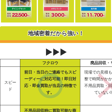
地域密着だから強い！
▶▶▶
フクロウ
廃品回収・
前日・当日のご連絡でもスピ
現場での見積
ーディーに対応可能！即日対
整で時間がか
スピー
応・即金買取が当店の特徴で
不用品買取・
ド
す。
ていない
不用品回収時に買取可能な商