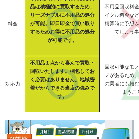
品は積極的に買取するため、
不用品回収料
リーズナブルに不用品の処分
イクル料金な
が可能。即日即金で買い取り
精算時に予想
料金
するためお得に不用品の処分
てしまう
が可能です。
不用品１点から喜んで買取・
回収可能なモ
回収いたします。梱包してお
ノがあるため
く必要はありません。地域密
の業者にも頼
対応力
着だからできる当店の強みで
まうこ
す。