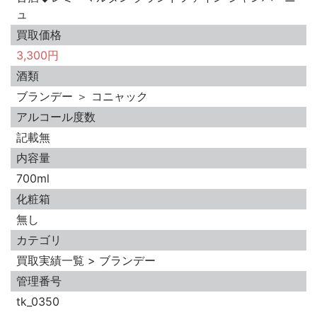
ュ
買取価格
3,300円
酒類
ブランデー ＞ コニャック
アルコール度数
記載無
内容量
700ml
化粧箱
無し
カテゴリ
買取実績一覧 > ブランデー
管理番号
tk_0350