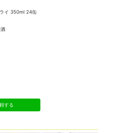
 350ml 24缶
売酒
頼する