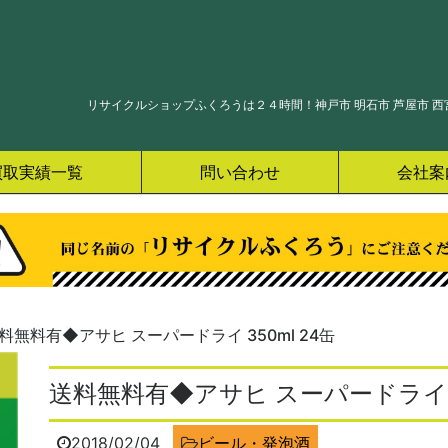
リサイクルショップふくろうは２４時間！神戸市 明石市 芦屋市 西宮
買取実績一覧
問い合わせ
会社案
料無料有◆アサヒ スーパードライ 350ml 24缶
送料無料有◆アサヒ スーパードライ 3
2018/02/04
ビール・発泡酒