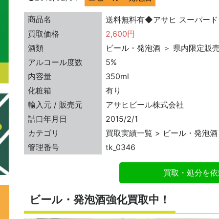
商品名
送料無料有◆アサヒ スーパードライ
買取価格
2,600円
酒類
ビール・発泡酒 ＞ 県内限定販
アルコール度数
5%
内容量
350ml
化粧箱
有り
輸入元 / 販売元
アサヒビール株式会社
詰口年月日
2015/2/1
カテゴリ
買取実績一覧 > ビール・発泡酒
管理番号
tk_0346
買取・処分を依
ビール・発泡酒強化買取中！