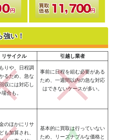
ら強い！
・リサイクル
引越し業者
もりや、日程調
事前に日程を組む必要がある
かるため、急な
ため、一週間以内の急な対応
回収には対応し
はできないケースが多い。
い場合も。
金のほかにリサ
基本的に買取は行っていない
ども加算され、
ため、リーズナブルな価格と