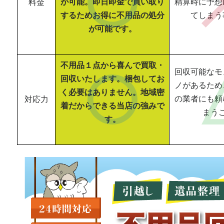
が可能。即日即金で買い取り
精算時に予想
料金
するためお得に不用品の処分
てしまう
が可能です。
不用品１点から喜んで買取・
回収可能なモ
回収いたします。梱包してお
ノがあるため
く必要はありません。地域密
の業者にも頼
対応力
着だからできる当店の強みで
まう
す。