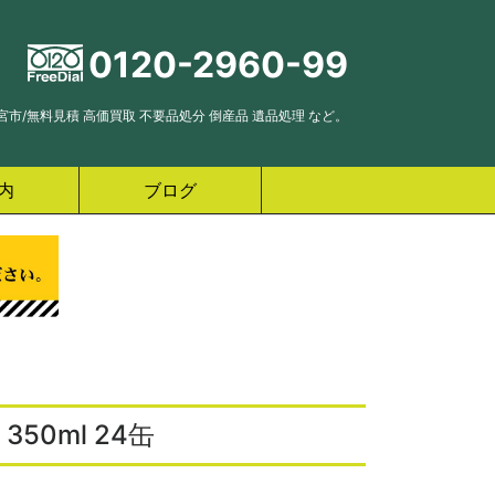
0120-2960-99
市/無料見積 高価買取 不要品処分 倒産品 遺品処理 など。
内
ブログ
50ml 24缶