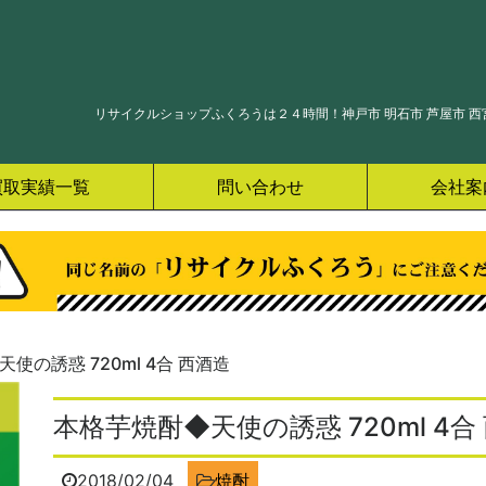
リサイクルショップふくろうは２４時間！神戸市 明石市 芦屋市 西宮
買取実績一覧
問い合わせ
会社案
使の誘惑 720ml 4合 西酒造
本格芋焼酎◆天使の誘惑 720ml 4合
2018/02/04
焼酎