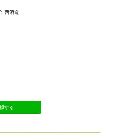
合 西酒造
頼する