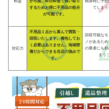
が可能。即日即金で買い取り
精算時に予想
料金
するためお得に不用品の処分
てしまう
が可能です。
不用品１点から喜んで買取・
回収可能なモ
回収いたします。梱包してお
ノがあるため
く必要はありません。地域密
の業者にも頼
対応力
着だからできる当店の強みで
まう
す。