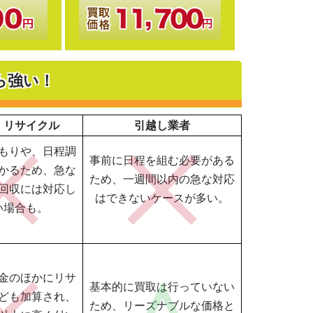
ら強い！
・リサイクル
引越し業者
もりや、日程調
事前に日程を組む必要がある
かるため、急な
ため、一週間以内の急な対応
回収には対応し
はできないケースが多い。
い場合も。
金のほかにリサ
基本的に買取は行っていない
ども加算され、
ため、リーズナブルな価格と