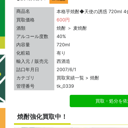
商品名
本格芋焼酎◆天使の誘惑 720ml 4
買取価格
600円
酒類
焼酎 ＞ 麦焼酎
アルコール度数
40%
内容量
720ml
化粧箱
有り
輸入元 / 販売元
西酒造
詰口年月日
2007/6/1
カテゴリ
買取実績一覧 > 焼酎
管理番号
tk_0339
買取・処分を依
焼酎強化買取中！