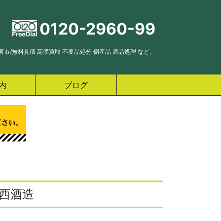
0120-2960-99
市/無料見積 高価買取 不要品処分 倒産品 遺品処理 など。
内
ブログ
 西酒造