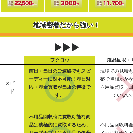
地域密着だから強い！
▶▶▶
フクロウ
廃品回収・
前日・当日のご連絡でもスピ
現場での見積
ーディーに対応可能！即日対
整で時間がか
スピー
応・即金買取が当店の特徴で
不用品買取・
ド
す。
ていない
不用品回収時に買取可能な商
品は積極的に買取するため、
不用品回収料
リーズナブルに不用品の処分
イクル料金な