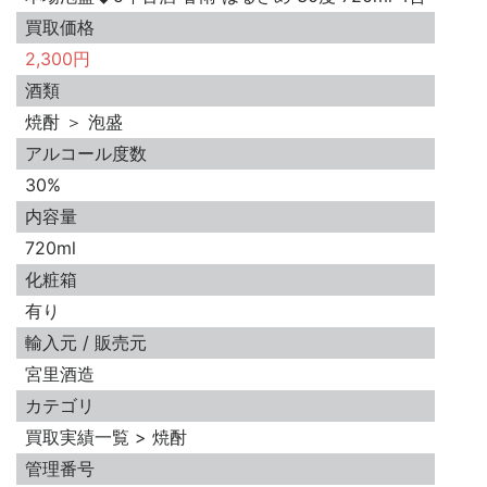
買取価格
2,300円
酒類
焼酎 ＞ 泡盛
アルコール度数
30%
内容量
720ml
化粧箱
有り
輸入元 / 販売元
宮里酒造
カテゴリ
買取実績一覧 > 焼酎
管理番号