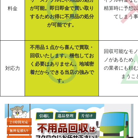
が可能。即日即金で買い取り
精算時に予想
料金
するためお得に不用品の処分
てしまう
が可能です。
不用品１点から喜んで買取・
回収可能なモ
回収いたします。梱包してお
ノがあるため
く必要はありません。地域密
の業者にも頼
対応力
着だからできる当店の強みで
まうこ
す。