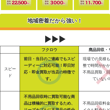
地域密着だから強い！
▶▶▶
フクロウ
廃品回収・
前日・当日のご連絡でもスピ
現場での見積
ーディーに対応可能！即日対
整で時間がか
スピー
応・即金買取が当店の特徴で
不用品買取・
ド
す。
ていない
不用品回収時に買取可能な商
品は積極的に買取するため、
不用品回収料
リーズナブルに不用品の処分
イクル料金な