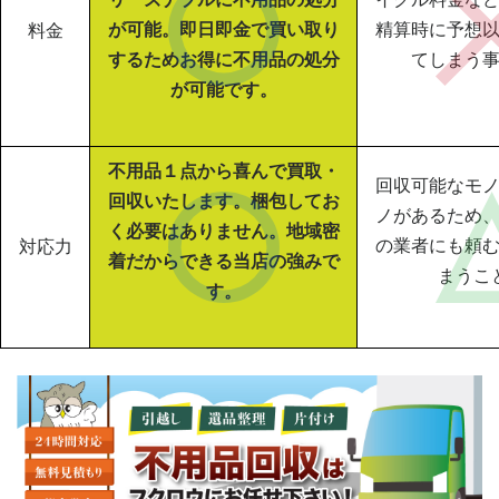
が可能。即日即金で買い取り
精算時に予想
料金
するためお得に不用品の処分
てしまう
が可能です。
不用品１点から喜んで買取・
回収可能なモ
回収いたします。梱包してお
ノがあるため
く必要はありません。地域密
の業者にも頼
対応力
着だからできる当店の強みで
まうこ
す。