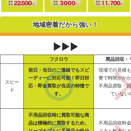
地域密着だから強い！
▶▶▶
フクロウ
廃品回収・
前日・当日のご連絡でもスピ
現場での見積
ーディーに対応可能！即日対
整で時間がか
スピー
応・即金買取が当店の特徴で
不用品買取・
ド
す。
ていない
不用品回収時に買取可能な商
品は積極的に買取するため、
不用品回収料
リーズナブルに不用品の処分
イクル料金な