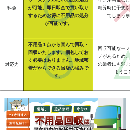
が可能。即日即金で買い取り
精算時に予想
料金
するためお得に不用品の処分
てしまう
が可能です。
不用品１点から喜んで買取・
回収可能なモ
回収いたします。梱包してお
ノがあるため
く必要はありません。地域密
の業者にも頼
対応力
着だからできる当店の強みで
まうこ
す。