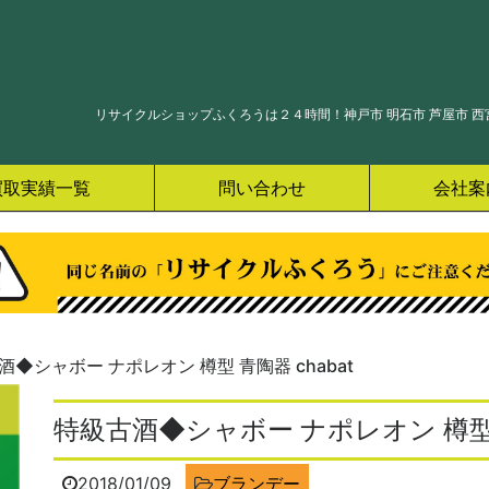
リサイクルショップふくろうは２４時間！神戸市 明石市 芦屋市 西宮
買取実績一覧
問い合わせ
会社案
酒◆シャボー ナポレオン 樽型 青陶器 chabat
特級古酒◆シャボー ナポレオン 樽型 青
2018/01/09
ブランデー