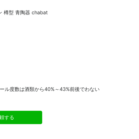
型 青陶器 chabat
コール度数は酒類から40%～43%前後でわない
頼する