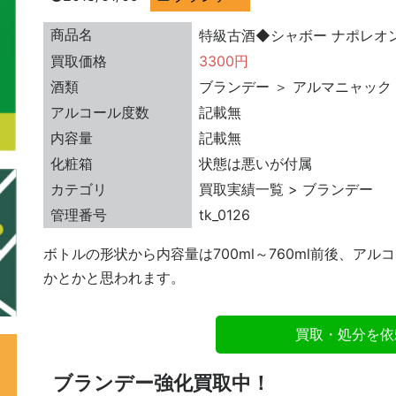
商品名
特級古酒◆シャボー ナポレオン 樽
買取価格
3300円
酒類
ブランデー ＞ アルマニャック
アルコール度数
記載無
内容量
記載無
化粧箱
状態は悪いが付属
カテゴリ
買取実績一覧 > ブランデー
管理番号
tk_0126
ボトルの形状から内容量は700ml～760ml前後、アル
かとかと思われます。
買取・処分を依
ブランデー強化買取中！