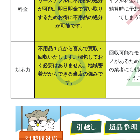
リーズナブルに不用品の処分
イクル料金な
が可能。即日即金で買い取り
精算時に予想
料金
するためお得に不用品の処分
てしまう
が可能です。
不用品１点から喜んで買取・
回収可能なモ
回収いたします。梱包してお
ノがあるため
く必要はありません。地域密
の業者にも頼
対応力
着だからできる当店の強みで
まう
す。