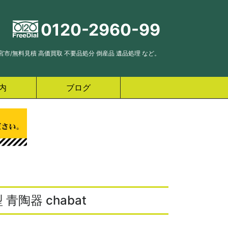
0120-2960-99
市/無料見積 高価買取 不要品処分 倒産品 遺品処理 など。
内
ブログ
陶器 chabat