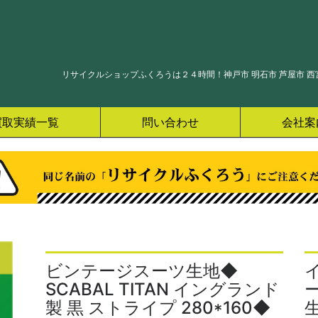
リサイクルショップふくろうは２４時間！神戸市 明石市 芦屋市 西宮
買取実績一覧
問い合わせ
会社案
ビンテージスーツ生地◆
SCABAL TITAN イングランド
製 黒 ストライプ 280*160◆
生