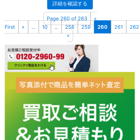
詳細を確認する
Page 260 of 263
«
First
«
...
10
...
258
259
260
261
262
»