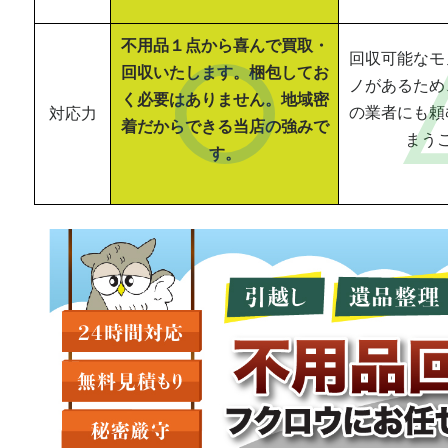
不用品１点から喜んで買取・
回収可能なモ
回収いたします。梱包してお
ノがあるため
く必要はありません。地域密
の業者にも頼
対応力
着だからできる当店の強みで
まう
す。