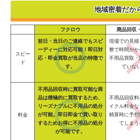
地域密着だか
フクロウ
廃品回収
前日・当日のご連絡でもスピ
現場での見積
ーディーに対応可能！即日対
整で時間がか
スピー
応・即金買取が当店の特徴で
不用品買取・
ド
す。
ていな
不用品回収時に買取可能な商
品は積極的に買取するため、
不用品回収料
リーズナブルに不用品の処分
イクル料金な
が可能。即日即金で買い取り
精算時に予想
料金
するためお得に不用品の処分
てしまう
が可能です。