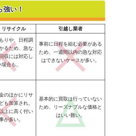
ら強い！
・リサイクル
引越し業者
もりや、日程調
事前に日程を組む必要がある
かるため、急な
ため、一週間以内の急な対応
回収には対応し
はできないケースが多い。
い場合も。
金のほかにリサ
基本的に買取は行っていない
ども加算され、
ため、リーズナブルな価格と
以上に高く付い
はいい難い。
事が多い。