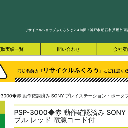
リサイクルショップふくろうは２４時間！神戸市 明石市 芦屋市 西宮
買取実績一覧
問い合わせ
会社案
P-3000◆赤 動作確認済み SONY プレイステーション・ポータ
PSP-3000◆赤 動作確認済み S
ブル レッド 電源コード付