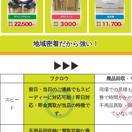
地域密着だから強い！
▶▶▶
フクロウ
廃品回収・
前日・当日のご連絡でもスピ
現場での見積
ーディーに対応可能！即日対
整で時間がか
スピー
応・即金買取が当店の特徴で
不用品買取・
ド
す。
ていない
不用品回収時に買取可能な商