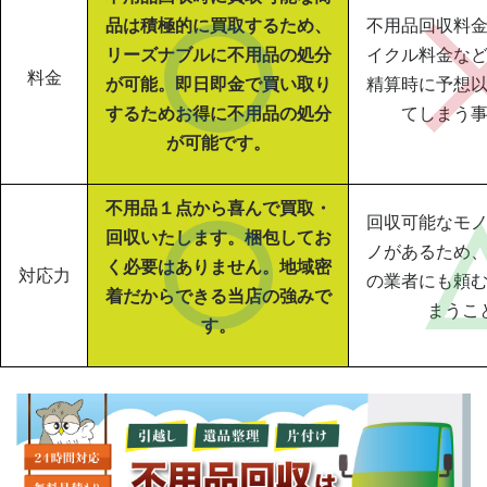
品は積極的に買取するため、
不用品回収料
リーズナブルに不用品の処分
イクル料金な
料金
が可能。即日即金で買い取り
精算時に予想
するためお得に不用品の処分
てしまう
が可能です。
不用品１点から喜んで買取・
回収可能なモ
回収いたします。梱包してお
ノがあるため
く必要はありません。地域密
対応力
の業者にも頼
着だからできる当店の強みで
まうこ
す。