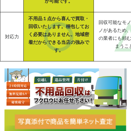
が可能です。
不用品１点から喜んで買取・
回収可能なモ
回収いたします。梱包してお
ノがあるため
く必要はありません。地域密
対応力
の業者にも頼
着だからできる当店の強みで
まうこ
す。