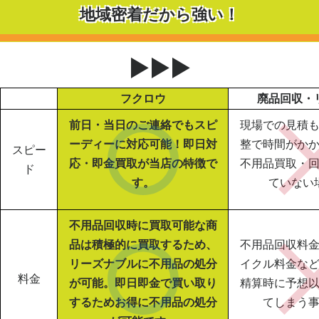
地域密着だから強い！
▶▶▶
フクロウ
廃品回収・
前日・当日のご連絡でもスピ
現場での見積
ーディーに対応可能！即日対
整で時間がか
スピー
応・即金買取が当店の特徴で
不用品買取・
ド
す。
ていない
不用品回収時に買取可能な商
品は積極的に買取するため、
不用品回収料
リーズナブルに不用品の処分
イクル料金な
料金
が可能。即日即金で買い取り
精算時に予想
するためお得に不用品の処分
てしまう